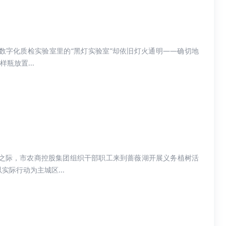
数字化质检实验室里的“黑灯实验室”却依旧灯火通明——确切地
瓶放置...
来之际，市农商控股集团组织干部职工来到蔷薇湖开展义务植树活
际行动为主城区...