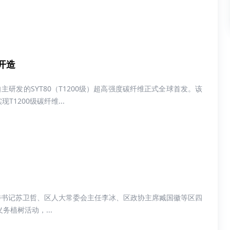
开造
研发的SYT80（T1200级）超高强度碳纤维正式全球首发。该
1200级碳纤维...
区委书记苏卫哲、区人大常委会主任李冰、区政协主席臧国徽等区四
植树活动，...