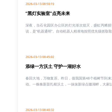
2026-03-13 08:50:19
“黑灯实验室”点亮未来
深夜，当石化园区办公区的灯光渐次熄灭，盛虹丙烯腈
说，是“机器通明”。自动机器人精准地按照优先级抓取取样
2026-03-13 08:45:02
添绿一方沃土 守护一湖好水
春回大地，万物复苏。昨日，值我国第48个植树节到
动。一株株新苗扎根沃土，一抹抹新绿点缀湖畔，大家以实
2026-03-13 08:40:32