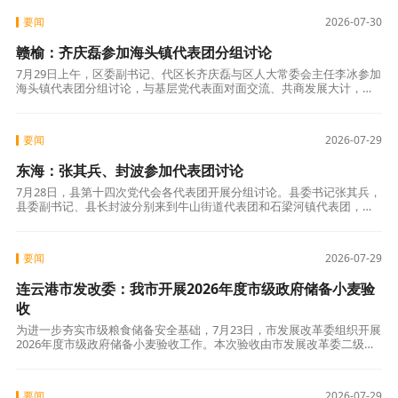
要闻
2026-07-30
赣榆：齐庆磊参加海头镇代表团分组讨论
7月29日上午，区委副书记、代区长齐庆磊与区人大常委会主任李冰参加
海头镇代表团分组讨论，与基层党代表面对面交流、共商发展大计，共
绘赣榆向海发展新图景。区领导蔡海华参加讨论。 与会代表结合自身履
职实际
要闻
2026-07-29
东海：张其兵、封波参加代表团讨论
7月28日，县第十四次党代会各代表团开展分组讨论。县委书记张其兵，
县委副书记、县长封波分别来到牛山街道代表团和石梁河镇代表团，与
大家共商东海高质量发展大计，广泛听取意见建议。县委常委、政法委
书记张兴
要闻
2026-07-29
连云港市发改委：我市开展2026年度市级政府储备小麦验
收
为进一步夯实市级粮食储备安全基础，7月23日，市发展改革委组织开展
2026年度市级政府储备小麦验收工作。本次验收由市发展改革委二级调
研员许彬山带队，委相关业务科室会同市粮油质量监测所、农发行连云
港市
要闻
2026-07-29