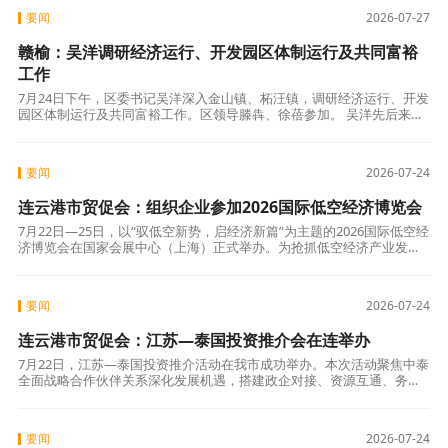
要闻
2026-07-27
赣榆：吴洋调研经济运行、开发园区体制运行及共同富裕
工作
7月24日下午，区委书记吴洋深入金山镇、柘汪镇，调研经济运行、开发
园区体制运行及共同富裕工作。区领导滕犇、徐蓓参加。 吴洋先后来到
金山镇玖辰电气、威勒斯新能源，海洋经济开发区荷润化工、启翼矿业
等企业
要闻
2026-07-24
连云港市贸促会：组织企业参加2026国际低空经济博览会
7月22日—25日，以“驭低空新势，启经济新篇”为主题的2026国际低空经
济博览会在国家会展中心（上海）正式举办。为抢抓低空经济产业发展
机遇，助力我市低空相关企业拓宽市场渠道、对接前沿技术资源，连云
要闻
2026-07-24
连云港市贸促会：江苏—泰国投资推介会在连举办
7月22日，江苏—泰国投资推介活动在我市成功举办。本次活动聚焦中泰
全面战略合作伙伴关系深化发展机遇，搭建政企对接、资源互通、务实
合作的优质平台，助力连云港企业抢抓东盟市场红利、稳步出海布局，
推动苏泰
要闻
2026-07-24