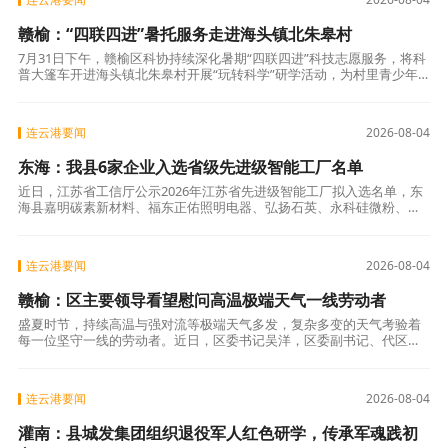
赣榆：“四联四进”暑托服务走进海头镇北朱皋村
7月31日下午，赣榆区科协持续深化暑期“四联四进”科技志愿服务，将科
普大篷车开进海头镇北朱皋村开展“玩转科学”研学活动，为村里青少年
带来沉浸式趣味科学课堂，把优质科普资源送到乡村少年身边。 活动现
场
连云港要闻
2026-08-04
东海：我县6家企业入选省级先进级智能工厂名单
近日，江苏省工信厅公示2026年江苏省先进级智能工厂拟入选名单，东
海县嘉明碳素新材料、福东正佑照明电器、弘扬石英、永科硅微粉、德
邦多菱健康科技、鼎味泰食品6家企业成功上榜。 今年以来，我县紧扣
制造业
连云港要闻
2026-08-04
赣榆：区主要领导看望慰问高温极端天气一线劳动者
盛夏时节，持续高温与强对流等极端天气多发，复杂多变的天气考验着
每一位坚守一线的劳动者。近日，区委书记吴洋，区委副书记、代区长
齐庆磊带队深入一线，看望慰问各条战线在岗职工，向全区广大劳动者
致以亲切慰问
连云港要闻
2026-08-04
灌南：县城发集团组织退役军人红色研学，传承军魂践初