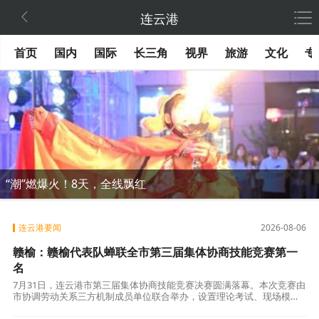

连云港
首页
国内
国际
长三角
视界
旅游
文化
专
“潮”燃爆火！8天，全线飘红
连云港要闻
2026-08-06
赣榆：赣榆代表队蝉联全市第三届集体协商技能竞赛第一
名
7月31日，连云港市第三届集体协商技能竞赛决赛圆满落幕。本次竞赛由
市协调劳动关系三方机制成员单位联合举办，设置理论考试、现场模拟
协商双重考核，全市各县区、市直单位14支队伍同台竞技。 自赛事启动