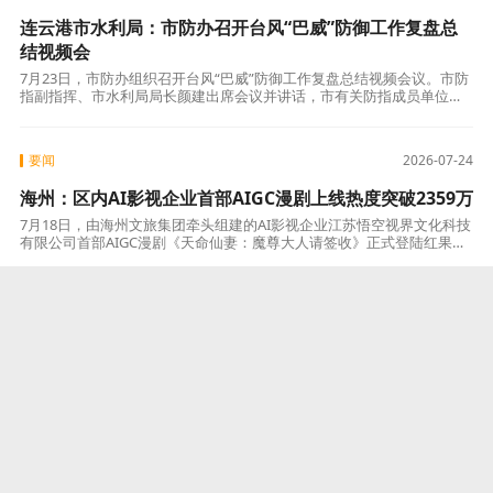
连云港市水利局：市防办召开台风“巴威”防御工作复盘总
结视频会
7月23日，市防办组织召开台风“巴威”防御工作复盘总结视频会议。市防
指副指挥、市水利局局长颜建出席会议并讲话，市有关防指成员单位分
管负责同志及业务科室负责人在主会场参会。各县区（板块）设分会
场。 会
要闻
2026-07-24
海州：区内AI影视企业首部AIGC漫剧上线热度突破2359万
7月18日，由海州文旅集团牵头组建的AI影视企业江苏悟空视界文化科技
有限公司首部AIGC漫剧《天命仙妻：魔尊大人请签收》正式登陆红果短
剧，截至7月20日10时，平台热度值突破2359万，并保持持续上
要闻
2026-07-24
海州：发布青年就业见习申请指南
近日，海州区正式发布青年就业见习申请指南，面向离校未就业高校毕
业生和失业青年推出最高1500元交通补贴等系列支持政策，同步开通全
程网办通道，旨在帮助青年群体积累工作经验、提升就业能力，实现高
质量就业
要闻
2026-07-24
东海：县十八届政府第62次常务会议召开