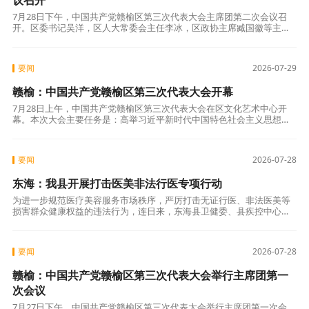
议召开
7月28日下午，中国共产党赣榆区第三次代表大会主席团第二次会议召
开。区委书记吴洋，区人大常委会主任李冰，区政协主席臧国徽等主席
团成员参加会议。市委督导组一行到会指导。 区委副书记、大会秘书长
马秀云主
要闻
2026-07-29
赣榆：中国共产党赣榆区第三次代表大会开幕
7月28日上午，中国共产党赣榆区第三次代表大会在区文化艺术中心开
幕。本次大会主要任务是：高举习近平新时代中国特色社会主义思想伟
大旗帜，全面贯彻落实党的二十大和二十届历次全会精神，深入落实习
近平总书记
要闻
2026-07-28
东海：我县开展打击医美非法行医专项行动
为进一步规范医疗美容服务市场秩序，严厉打击无证行医、非法医美等
损害群众健康权益的违法行为，连日来，东海县卫健委、县疾控中心
（卫生监督所）组织执法人员，深入辖区沿街商铺、人流密集区域，集
中开展“打击非
要闻
2026-07-28
赣榆：中国共产党赣榆区第三次代表大会举行主席团第一
次会议
7月27日下午，中国共产党赣榆区第三次代表大会举行主席团第一次会