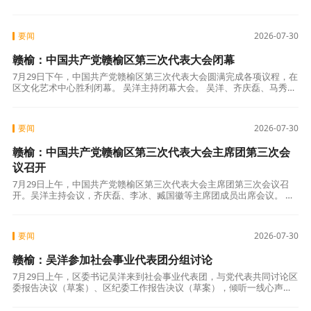
数。 赵厚峰、高站、廖朝兵、张卫峰、吴金恩、邵付强、张峻松、潘婷
要闻
2026-07-30
赣榆：中国共产党赣榆区第三次代表大会闭幕
7月29日下午，中国共产党赣榆区第三次代表大会圆满完成各项议程，在
区文化艺术中心胜利闭幕。 吴洋主持闭幕大会。 吴洋、齐庆磊、马秀
云、张锐、许志青、丁光、邵胤、顾绍波、蔡海华、吴军、滕犇在主席
台第一
要闻
2026-07-30
赣榆：中国共产党赣榆区第三次代表大会主席团第三次会
议召开
7月29日上午，中国共产党赣榆区第三次代表大会主席团第三次会议召
开。吴洋主持会议，齐庆磊、李冰、臧国徽等主席团成员出席会议。 会
议听取大会秘书处秘书组关于各代表团对《中国共产党赣榆区第三次代
表大会关
要闻
2026-07-30
赣榆：吴洋参加社会事业代表团分组讨论
7月29日上午，区委书记吴洋来到社会事业代表团，与党代表共同讨论区
委报告决议（草案）、区纪委工作报告决议（草案），倾听一线心声，
共谋民生事业发展路径。 讨论现场气氛热烈。来自区人民医院、区中医
院、区