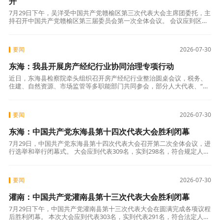
开
7月29日下午，吴洋受中国共产党赣榆区第三次代表大会主席团委托，主
持召开中国共产党赣榆区第三届委员会第一次全体会议。 会议应到区委
委员33名，候补委员6名；实际到会区委委员33名，候补委员6名，符合
要闻
2026-07-30
东海：我县开展房产经纪行业协同治理专项行动
近日，东海县检察院牵头组织召开房产经纪行业整治圆桌会议，税务、
住建、自然资源、市场监管等多职能部门共同参会，部分人大代表、“益
心为公”志愿者列席，正式拉开全县房产经纪行业协同治理专项行动序
幕。 房产
要闻
2026-07-30
东海：中国共产党东海县第十四次代表大会胜利闭幕
7月29日，中国共产党东海县第十四次代表大会召开第二次全体会议，进
行选举和举行闭幕式。 大会应到代表309名，实到298名，符合规定人
数。县领导张其兵、封波、杜其松、刘峰、张兴旺、夏海兵、李龙、毛
星
要闻
2026-07-30
灌南：中国共产党灌南县第十三次代表大会胜利闭幕
7月29日下午，中国共产党灌南县第十三次代表大会在圆满完成各项议程
后胜利闭幕。 本次大会应到代表303名，实到代表291名，符合法定人