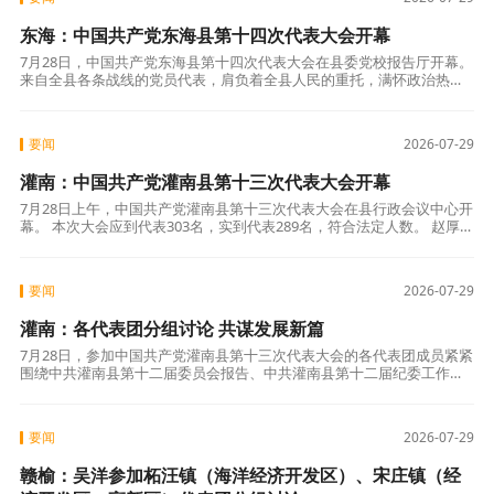
东海：中国共产党东海县第十四次代表大会开幕
7月28日，中国共产党东海县第十四次代表大会在县委党校报告厅开幕。
来自全县各条战线的党员代表，肩负着全县人民的重托，满怀政治热忱
与历史担当出席大会，共同擘画建设百姓期待的幸福东海新篇章。 上午
九时，
要闻
2026-07-29
灌南：中国共产党灌南县第十三次代表大会开幕
7月28日上午，中国共产党灌南县第十三次代表大会在县行政会议中心开
幕。 本次大会应到代表303名，实到代表289名，符合法定人数。 赵厚
峰、高站、廖朝兵、张卫峰、吴金恩、谢学东、朱毅、邵付强、张峻松
要闻
2026-07-29
灌南：各代表团分组讨论 共谋发展新篇
7月28日，参加中国共产党灌南县第十三次代表大会的各代表团成员紧紧
围绕中共灌南县第十二届委员会报告、中共灌南县第十二届纪委工作报
告进行分组讨论。各代表团分组讨论现场气氛热烈，代表们发言踊跃、
各抒己见
要闻
2026-07-29
赣榆：吴洋参加柘汪镇（海洋经济开发区）、宋庄镇（经