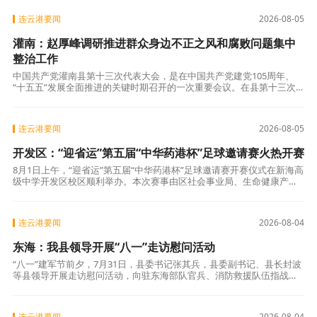
以来
连云港要闻
2026-08-05
灌南：赵厚峰调研推进群众身边不正之风和腐败问题集中
整治工作
中国共产党灌南县第十三次代表大会，是在中国共产党建党105周年、
“十五五”发展全面推进的关键时期召开的一次重要会议。在县第十三次
党代会刚刚落下帷幕之际，8月4日，县委书记赵厚峰聚焦民生重点领
域，实地
连云港要闻
2026-08-05
开发区：“迎省运”第五届“中华药港杯”足球邀请赛火热开赛
8月1日上午，“迎省运”第五届“中华药港杯”足球邀请赛开赛仪式在新海高
级中学开发区校区顺利举办。本次赛事由区社会事业局、生命健康产业
园管理办公室、总工会共同主办。该项赛事已经成为连云港颇具影响力
的足
连云港要闻
2026-08-04
东海：我县领导开展“八一”走访慰问活动
“八一”建军节前夕，7月31日，县委书记张其兵，县委副书记、县长封波
等县领导开展走访慰问活动，向驻东海部队官兵、消防救援队伍指战
员、退役军人及优抚对象致以节日问候和崇高敬意。县相关领导分别参
加慰问。
连云港要闻
2026-08-04