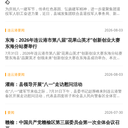
心
为庆祝八一建军节，传承红色基因、弘扬建军精神，进一步凝聚集团退
役军人职工奋进力量，近日，县城发集团联合县退役军人事务局、新安
镇退役军人服务站组织退役军人代表开展“退役不褪色，初心映军魂”主
题红色研学
连云港要闻
2026-08-03
东海：2026年连云港市第八届“花果山英才”创新创业大赛
东海分站赛举行
7月31日，2026年连云港市第八届“花果山英才”创新创业大赛东海分站赛
暨东海县“晶聚英才 创领未来”创新创业大赛在东海县成功举办。本次大
赛由中共连云港市委人才工作指导小组办公室主办、中共东海县委人
连云港要闻
2026-08-03
灌南：县领导开展“八一”走访慰问活动
在“八一”建军节来临之际，7月31日下午，县委书记赵厚峰来到连云港警
备区开展走访慰问活动，代表县四套班子和全县人民向警备区全体官兵
致以节日的祝福和诚挚的问候。县领导朱毅、周文生、王苏东参加。 在
连云
要闻
2026-07-30
赣榆：中国共产党赣榆区第三届委员会第一次全体会议召