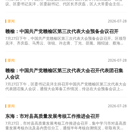
议。区委书记吴洋，区委副书记、代区长齐庆磊，区人大常委会主任李
冰，区政协主席臧国徽等主席团全体成员出席会议。 区委副书记、大会
秘书长马
要闻
2026-07-28
赣榆：中国共产党赣榆区第三次代表大会预备会议召开
7月27日下午，中国共产党赣榆区第三次代表大会预备会议召开。区领导
吴洋、齐庆磊、马秀云、张锐、许志青、丁光、邵胤、顾绍波、蔡海
华、吴军、滕犇在主席台前排就坐，区委书记吴洋主持会议。 这次大会
应出席代
要闻
2026-07-28
赣榆：中国共产党赣榆区第三次代表大会召开代表团召集
人会议
7月27日下午，区委书记吴洋主持召开中国共产党赣榆区第三次代表大会
代表团召集人会议，通报大会筹备工作情况，传达在大会预备会议上需
要讨论通过的有关事项，并就会议纪律提出要求。区领导许志青、邵
胤、滕犇、
要闻
2026-07-28
东海：市对县高质量发展考核工作推进会召开
7月27日，市对县高质量发展考核工作推进会召开，集中学习市对县高质
量发展考核办法及县内责任分工，通报半年考核自测情况，听取有关工