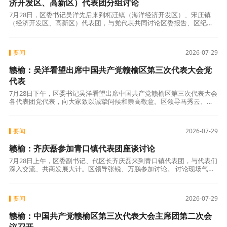
济开发区、高新区）代表团分组讨论
7月28日，区委书记吴洋先后来到柘汪镇（海洋经济开发区）、宋庄镇
（经济开发区、高新区）代表团，与党代表共同讨论区委报告、区纪委
工作报告，共商发展大计，凝聚奋进合力。 讨论现场气氛热烈，与会代
表紧扣报
要闻
2026-07-29
赣榆：吴洋看望出席中国共产党赣榆区第三次代表大会党
代表
7月28日下午，区委书记吴洋看望出席中国共产党赣榆区第三次代表大会
各代表团党代表，向大家致以诚挚问候和崇高敬意。区领导马秀云、许
志青、丁光、邵胤、顾绍波、蔡海华、吴军、滕犇陪同看望。 每到一个
代表团
要闻
2026-07-29
赣榆：齐庆磊参加青口镇代表团座谈讨论
7月28日上午，区委副书记、代区长齐庆磊来到青口镇代表团，与代表们
深入交流、共商发展大计。区领导张锐、万鹏参加讨论。 讨论现场气氛
热烈，来自社区基层、民营企业、建筑行业、艺术教育、自媒体及运输
一线的
要闻
2026-07-29
赣榆：中国共产党赣榆区第三次代表大会主席团第二次会