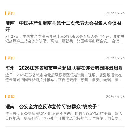
作汇报，安排部署下步工作。县委副书记、县长封波出席会议并讲话。
县委常委
要闻
2026-07-28
灌南：中国共产党灌南县第十三次代表大会召集人会议召
开
7月27日，中国共产党灌南县第十三次代表大会召集人会议召开。县委书
记赵厚峰主持会议并讲话。高站、廖朝兵、张卫峰等出席会议。 会议介
绍了中国共产党灌南县第十三次代表大会筹备工作情况；提出并讨论了
大会主
要闻
2026-07-28
海州：2026江苏省城市电竞超级联赛在连云港园博园启幕
近日，2026江苏省城市电竞超级联赛暨“苏超”第二现场、超漫展活动在
连云港园博园云栖馆拉开帷幕，来自连云港、苏州、淮安、无锡、镇
江、泰州6个城市的代表队为城市荣誉而战，比拼电子竞技实力。该赛事
是继城
要闻
2026-07-28
灌南：公安全方位反诈宣传 守好群众“钱袋子”
连日来，县公安局围绕“不听不信不贪恋，构筑反诈‘心’防线”主题，深入
田间地头、街头社区、企业夜市开展常态化接地气反诈宣传，切实提升
群众识诈、防诈、反诈能力，筑牢全民反诈安全屏障。 针对盛夏果品销
售季