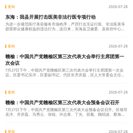
要闻
2026-07-28
东海：我县开展打击医美非法行医专项行动
为进一步规范医疗美容服务市场秩序，严厉打击无证行医、非法医美等
损害群众健康权益的违法行为，连日来，东海县卫健委、县疾控中心
（卫生监督所）组织执法人员，深入辖区沿街商铺、人流密集区域，集
中开展“打击非
要闻
2026-07-28
赣榆：中国共产党赣榆区第三次代表大会举行主席团第一
次会议
7月27日下午，中国共产党赣榆区第三次代表大会举行主席团第一次会
议。区委书记吴洋，区委副书记、代区长齐庆磊，区人大常委会主任李
冰，区政协主席臧国徽等主席团全体成员出席会议。 区委副书记、大会
秘书长马
要闻
2026-07-28
赣榆：中国共产党赣榆区第三次代表大会预备会议召开
7月27日下午，中国共产党赣榆区第三次代表大会预备会议召开。区领导
吴洋、齐庆磊、马秀云、张锐、许志青、丁光、邵胤、顾绍波、蔡海
华、吴军、滕犇在主席台前排就坐，区委书记吴洋主持会议。 这次大会
应出席代
要闻
2026-07-28