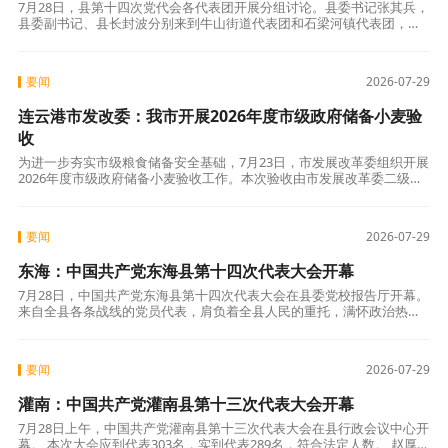
7月28日，县第十四次党代会各代表团开展分组讨论。县委书记张其兵，
县委副书记、县长封波分别来到牛山街道代表团和石梁河镇代表团，与
大家共商东海高质量发展大计，广泛听取意见建议。县委常委、政法委
书记张兴
要闻
2026-07-29
连云港市发改委：我市开展2026年度市级政府储备小麦验
收
为进一步夯实市级粮食储备安全基础，7月23日，市发展改革委组织开展
2026年度市级政府储备小麦验收工作。本次验收由市发展改革委二级调
研员许彬山带队，委相关业务科室会同市粮油质量监测所、农发行连云
港市
要闻
2026-07-29
东海：中国共产党东海县第十四次代表大会开幕
7月28日，中国共产党东海县第十四次代表大会在县委党校报告厅开幕。
来自全县各条战线的党员代表，肩负着全县人民的重托，满怀政治热忱
与历史担当出席大会，共同擘画建设百姓期待的幸福东海新篇章。 上午
九时，
要闻
2026-07-29
灌南：中国共产党灌南县第十三次代表大会开幕
7月28日上午，中国共产党灌南县第十三次代表大会在县行政会议中心开
幕。 本次大会应到代表303名，实到代表289名，符合法定人数。 赵厚