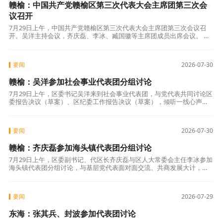
赣榆：中国共产党赣榆区第三次代表大会主席团第三次会
议召开
7月29日上午，中国共产党赣榆区第三次代表大会主席团第三次会议召
开。吴洋主持会议，齐庆磊、李冰、臧国徽等主席团成员出席会议。 会
议听取大会秘书处秘书组关于各代表团对《中国共产党赣榆区第三次代
表大会关
要闻
2026-07-30
赣榆：吴洋参加社会事业代表团分组讨论
7月29日上午，区委书记吴洋来到社会事业代表团，与党代表共同讨论区
委报告决议（草案）、区纪委工作报告决议（草案），倾听一线心声，
共谋民生事业发展路径。 讨论现场气氛热烈。来自区人民医院、区中医
院、区
要闻
2026-07-30
赣榆：齐庆磊参加海头镇代表团分组讨论
7月29日上午，区委副书记、代区长齐庆磊与区人大常委会主任李冰参加
海头镇代表团分组讨论，与基层党代表面对面交流、共商发展大计，共
绘赣榆向海发展新图景。区领导蔡海华参加讨论。 与会代表结合自身履
职实际
要闻
2026-07-29
东海：张其兵、封波参加代表团讨论