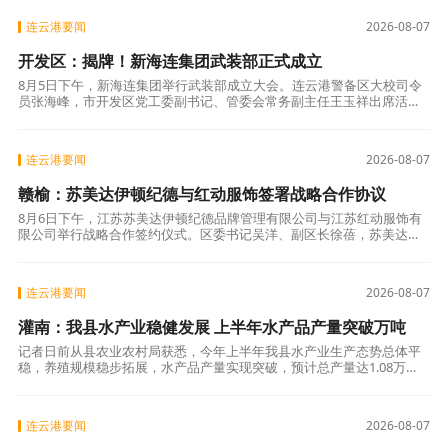
力、向下延伸
连云港要闻
2026-08-07
开发区：揭牌！新海连集团武装部正式成立
8月5日下午，新海连集团举行武装部成立大会。连云港警备区大校司令
员张海峰，市开发区党工委副书记、管委会常务副主任王玉祥出席活动
并讲话。连云区人武部相关领导，以及新海连集团班子成员参加活动，
开发区人武
连云港要闻
2026-08-07
赣榆：苏美达伊顿纪德与红动服饰签署战略合作协议
8月6日下午，江苏苏美达伊顿纪德品牌管理有限公司与江苏红动服饰有
限公司举行战略合作签约仪式。区委书记吴洋、副区长徐蓓，苏美达股
份有限公司党委委员、副总经理辛中华，江苏苏美达伊顿纪德品牌管理
有限公司副
连云港要闻
2026-08-07
灌南：我县水产业稳健发展 上半年水产品产量突破万吨
记者日前从县农业农村局获悉，今年上半年我县水产业生产态势总体平
稳，养殖规模稳步拓展，水产品产量实现突破，预计总产量达1.08万
吨。 近年来，我县聚焦现代渔业高质量发展，持续深耕稻渔综合种养产
业，通过
连云港要闻
2026-08-07