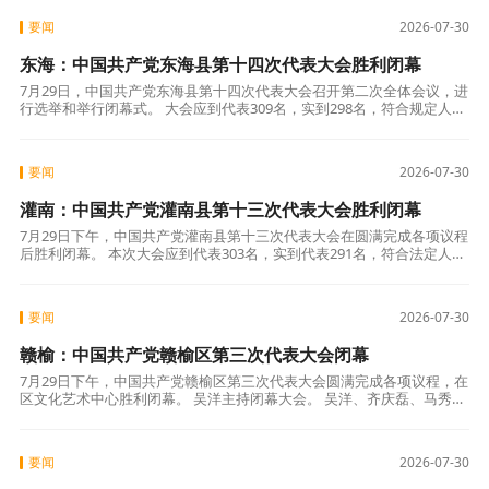
要闻
2026-07-30
东海：中国共产党东海县第十四次代表大会胜利闭幕
7月29日，中国共产党东海县第十四次代表大会召开第二次全体会议，进
行选举和举行闭幕式。 大会应到代表309名，实到298名，符合规定人
数。县领导张其兵、封波、杜其松、刘峰、张兴旺、夏海兵、李龙、毛
星
要闻
2026-07-30
灌南：中国共产党灌南县第十三次代表大会胜利闭幕
7月29日下午，中国共产党灌南县第十三次代表大会在圆满完成各项议程
后胜利闭幕。 本次大会应到代表303名，实到代表291名，符合法定人
数。 赵厚峰、高站、廖朝兵、张卫峰、吴金恩、邵付强、张峻松、潘婷
要闻
2026-07-30
赣榆：中国共产党赣榆区第三次代表大会闭幕
7月29日下午，中国共产党赣榆区第三次代表大会圆满完成各项议程，在
区文化艺术中心胜利闭幕。 吴洋主持闭幕大会。 吴洋、齐庆磊、马秀
云、张锐、许志青、丁光、邵胤、顾绍波、蔡海华、吴军、滕犇在主席
台第一
要闻
2026-07-30