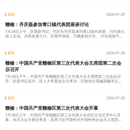
志青、丁光、邵胤、顾绍波、蔡海华、吴军、滕犇陪同看望。 每到一个
代表团
要闻
2026-07-29
赣榆：齐庆磊参加青口镇代表团座谈讨论
7月28日上午，区委副书记、代区长齐庆磊来到青口镇代表团，与代表们
深入交流、共商发展大计。区领导张锐、万鹏参加讨论。 讨论现场气氛
热烈，来自社区基层、民营企业、建筑行业、艺术教育、自媒体及运输
一线的
要闻
2026-07-29
赣榆：中国共产党赣榆区第三次代表大会主席团第二次会
议召开
7月28日下午，中国共产党赣榆区第三次代表大会主席团第二次会议召
开。区委书记吴洋，区人大常委会主任李冰，区政协主席臧国徽等主席
团成员参加会议。市委督导组一行到会指导。 区委副书记、大会秘书长
马秀云主
要闻
2026-07-29
赣榆：中国共产党赣榆区第三次代表大会开幕
7月28日上午，中国共产党赣榆区第三次代表大会在区文化艺术中心开
幕。本次大会主要任务是：高举习近平新时代中国特色社会主义思想伟
大旗帜，全面贯彻落实党的二十大和二十届历次全会精神，深入落实习
近平总书记