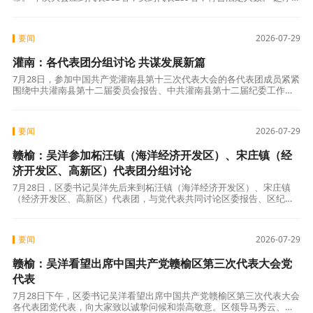
峰、高站、廖朝兵、张卫峰、吴金恩、谢学东、朱毅、邵付强、张峻松
要闻
2026-07-29
灌南：各代表团分组讨论 共谋发展新篇
7月28日，参加中国共产党灌南县第十三次代表大会的各代表团成员紧紧
围绕中共灌南县第十二届委员会报告、中共灌南县第十二届纪委工作报
告进行分组讨论。各代表团分组讨论现场气氛热烈，代表们发言踊跃、
各抒己见
要闻
2026-07-29
赣榆：吴洋参加柘汪镇（海洋经济开发区）、宋庄镇（经
济开发区、高新区）代表团分组讨论
7月28日，区委书记吴洋先后来到柘汪镇（海洋经济开发区）、宋庄镇
（经济开发区、高新区）代表团，与党代表共同讨论区委报告、区纪委
工作报告，共商发展大计，凝聚奋进合力。 讨论现场气氛热烈，与会代
表紧扣报
要闻
2026-07-29
赣榆：吴洋看望出席中国共产党赣榆区第三次代表大会党
代表
7月28日下午，区委书记吴洋看望出席中国共产党赣榆区第三次代表大会
各代表团党代表，向大家致以诚挚问候和崇高敬意。区领导马秀云、许