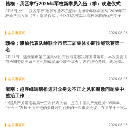
赣榆：我区举行2026年军校新学员入伍（学）欢送仪式
8月6日上午，我区举行“逐梦军旅不负韶华 山海青年砺剑国防”2026年军
校新学员入伍（学）欢送仪式，全区31名被军队院校录取的优秀学子身
披光荣绶带，在军地领导、学校老师、家长代表共同见证下整装出征。
连云港要闻
2026-08-06
赣榆：赣榆代表队蝉联全市第三届集体协商技能竞赛第一
名
7月31日，连云港市第三届集体协商技能竞赛决赛圆满落幕。本次竞赛由
市协调劳动关系三方机制成员单位联合举办，设置理论考试、现场模拟
协商双重考核，全市各县区、市直单位14支队伍同台竞技。 自赛事启动
以来
连云港要闻
2026-08-05
灌南：赵厚峰调研推进群众身边不正之风和腐败问题集中
整治工作
中国共产党灌南县第十三次代表大会，是在中国共产党建党105周年、
“十五五”发展全面推进的关键时期召开的一次重要会议。在县第十三次
党代会刚刚落下帷幕之际，8月4日，县委书记赵厚峰聚焦民生重点领
域，实地
连云港要闻
2026-08-05