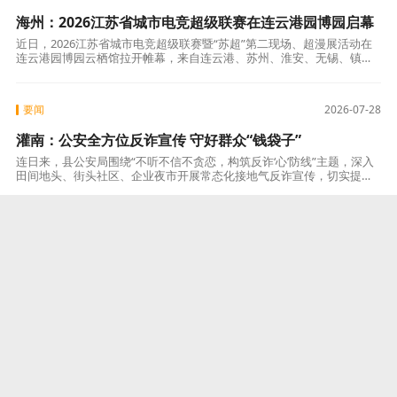
海州：2026江苏省城市电竞超级联赛在连云港园博园启幕
近日，2026江苏省城市电竞超级联赛暨“苏超”第二现场、超漫展活动在
连云港园博园云栖馆拉开帷幕，来自连云港、苏州、淮安、无锡、镇
江、泰州6个城市的代表队为城市荣誉而战，比拼电子竞技实力。该赛事
是继城
要闻
2026-07-28
灌南：公安全方位反诈宣传 守好群众“钱袋子”
连日来，县公安局围绕“不听不信不贪恋，构筑反诈‘心’防线”主题，深入
田间地头、街头社区、企业夜市开展常态化接地气反诈宣传，切实提升
群众识诈、防诈、反诈能力，筑牢全民反诈安全屏障。 针对盛夏果品销
售季
要闻
2026-07-27
赣榆：吴洋调研经济运行、开发园区体制运行及共同富裕
工作
7月24日下午，区委书记吴洋深入金山镇、柘汪镇，调研经济运行、开发
园区体制运行及共同富裕工作。区领导滕犇、徐蓓参加。 吴洋先后来到
金山镇玖辰电气、威勒斯新能源，海洋经济开发区荷润化工、启翼矿业
等企业
要闻
2026-07-24
连云港市贸促会：组织企业参加2026国际低空经济博览会