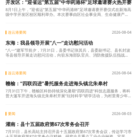
开发区：“迎省运”第五届“中华药港杯”足球邀请赛火热开赛
8月1日上午，“迎省运”第五届“中华药港杯”足球邀请赛开赛仪式在新海高
级中学开发区校区顺利举办。本次赛事由区社会事业局、生命健康产业
园管理办公室、总工会共同主办。该项赛事已经成为连云港颇具影响力
的足
连云港要闻
2026-08-04
东海：我县领导开展“八一”走访慰问活动
“八一”建军节前夕，7月31日，县委书记张其兵，县委副书记、县长封波
等县领导开展走访慰问活动，向驻东海部队官兵、消防救援队伍指战
员、退役军人及优抚对象致以节日问候和崇高敬意。县相关领导分别参
加慰问。
连云港要闻
2026-08-04
赣榆：“四联四进”暑托服务走进海头镇北朱皋村
7月31日下午，赣榆区科协持续深化暑期“四联四进”科技志愿服务，将科
普大篷车开进海头镇北朱皋村开展“玩转科学”研学活动，为村里青少年
带来沉浸式趣味科学课堂，把优质科普资源送到乡村少年身边。 活动现
场
要闻
2026-08-03
灌南：县十五届政府第67次常务会召开
7月31日，县长高站主持召开县十五届政府第67次常务会议，传达学习市
十五届政府第87次常务会议精神，研究全县重点工业企业融资、宜居宜