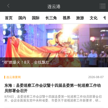

连云港
首页
国内
国际
长三角
视界
旅游
文化
专
“潮”燃爆火！8天，全线飘红
连云港要闻
2026-08-07
东海：县委巡察工作会议暨十四届县委第一轮巡察工作动
员部署会召开
8月6日，县委巡察工作会议暨十四届县委第一轮巡察工作动员部署会召
开。会议全面落实党中央和省委、市委关于巡视巡察工作新要求，研究
部署本届县委第一轮巡察工作，不断推动巡察工作向深拓展、向专发