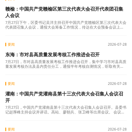
赣榆：中国共产党赣榆区第三次代表大会召开代表团召集
人会议
7月27日下午，区委书记吴洋主持召开中国共产党赣榆区第三次代表大会
代表团召集人会议，通报大会筹备工作情况，传达在大会预备会议上需
要讨论通过的有关事项，并就会议纪律提出要求。区领导许志青、邵
胤、滕犇、
要闻
2026-07-28
东海：市对县高质量发展考核工作推进会召开
7月27日，市对县高质量发展考核工作推进会召开，集中学习市对县高质
量发展考核办法及县内责任分工，通报半年考核自测情况，听取有关工
作汇报，安排部署下步工作。县委副书记、县长封波出席会议并讲话。
县委常委
要闻
2026-07-28
灌南：中国共产党灌南县第十三次代表大会召集人会议召
开
7月27日，中国共产党灌南县第十三次代表大会召集人会议召开。县委书
记赵厚峰主持会议并讲话。高站、廖朝兵、张卫峰等出席会议。 会议介
绍了中国共产党灌南县第十三次代表大会筹备工作情况；提出并讨论了
大会主
要闻
2026-07-28