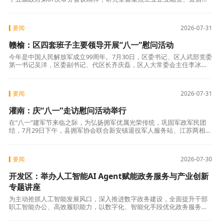
业和美乡村建设、优化自然资源要素保障等工作。 会议听取了我县重点
工
要闻
2026-07-31
赣榆：区四套班子主要领导开展“八一”慰问活动
今年是中国人民解放军成立99周年。7月30日，区委书记、区人武部党委
第一书记吴洋，区委副书记、代区长齐庆磊，区人大常委会主任李冰，
区政协主席臧国徽赴区人武部开展“八一”慰问活动，代表区四套班子和
全区
要闻
2026-07-31
灌南：庆“八一”走访慰问活动举行
在“八一”建军节来临之际，为弘扬拥军优属光荣传统，巩固军政军民团
结，7月29日下午，县拥军协会联合新安镇退役军人服务站、江苏两相缘
酒业有限公司、灌南多多日化品科技有限公司、三口镇金玉满堂大酒店
等走进
要闻
2026-07-30
开发区：举办人工智能AI Agent赋能政务服务与产业创新
专题讲座
为主动抢抓人工智能发展风口，深入推进数字政务建设，全面提升干部
职工智能办公、高效履职能力，以数字化、智能化手段优化政务服务、
赋能产业发展。7月29日，开发区组织开展“人工智能AI Agent赋能政务